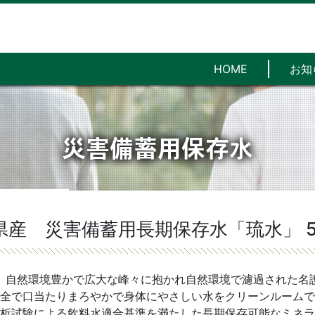
HOME
お知
災害備蓄用保存水
県産 災害備蓄用長期保存水「琉水」 50
、自然環境豊かで広大な峰々に抱かれ自然環境で濾過された名
全で口当たりまろやかで身体にやさしい水をクリーンルームで
析試験による飲料水適合基準を満たした長期保存可能なミネラ